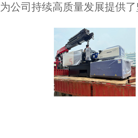
为公司持续高质量发展提供了