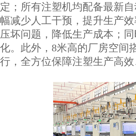
定；所有注塑机均配备最新自
幅减少人工干预，提升生产效
压坏问题，降低生产成本；同
化。此外，
8米高的厂房空间
行，全方位保障注塑生产高效