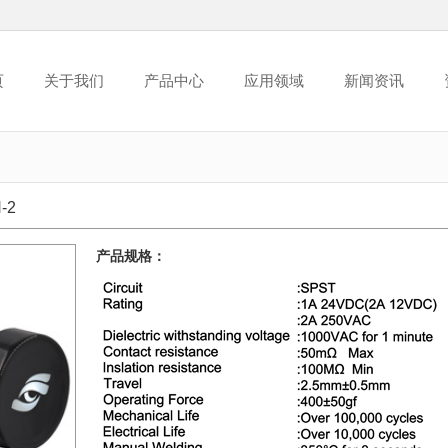
页
关于我们
产品中心
应用领域
新闻资讯
-2
产品规格：