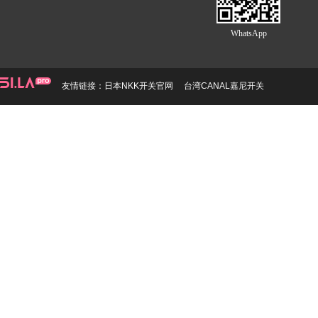
WhatsApp
友情链接：
日本NKK开关官网
台湾CANAL嘉尼开关