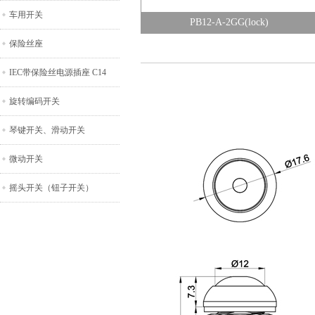
车用开关
PB12-A-2GG(lock)
保险丝座
IEC带保险丝电源插座 C14
旋转编码开关
琴键开关、滑动开关
微动开关
摇头开关（钮子开关）