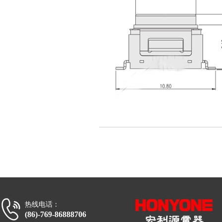
热线电话：
(86)-769-86888706