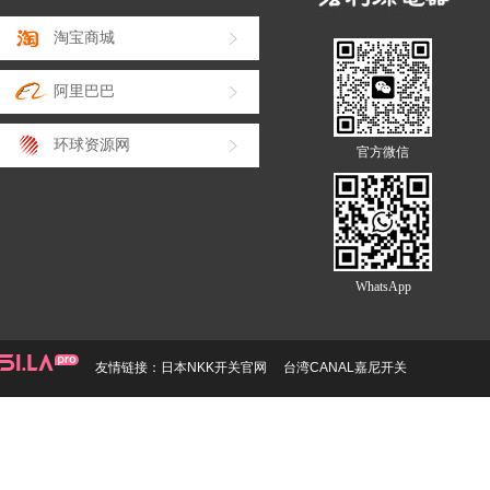
淘宝商城
阿里巴巴
环球资源网
官方微信
WhatsApp
友情链接：
日本NKK开关官网
台湾CANAL嘉尼开关