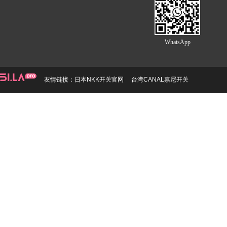
WhatsApp
友情链接：
日本NKK开关官网
台湾CANAL嘉尼开关