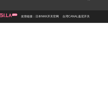
友情链接：
日本NKK开关官网
台湾CANAL嘉尼开关