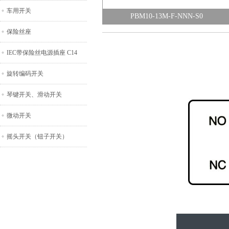
车用开关
PBM10-13M-F-NNN-S0
保险丝座
IEC带保险丝电源插座 C14
旋转编码开关
琴键开关、滑动开关
微动开关
摇头开关（钮子开关）