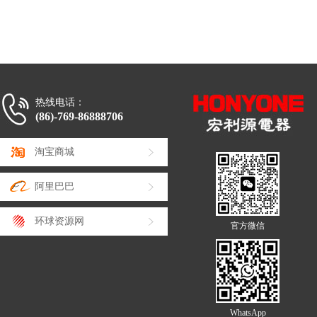
热线电话：
(86)-769-86888706
淘宝商城
阿里巴巴
环球资源网
官方微信
WhatsApp