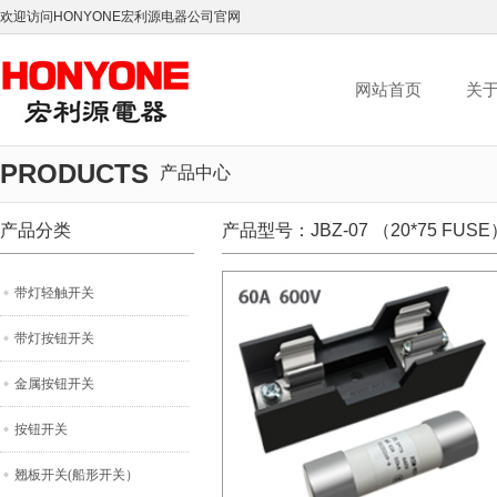
欢迎访问HONYONE宏利源电器公司官网
网站首页
关
PRODUCTS
产品中心
产品分类
产品型号：JBZ-07 （20*75 FUSE
带灯轻触开关
带灯按钮开关
金属按钮开关
按钮开关
翘板开关(船形开关）