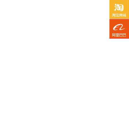
前
往
前
淘
往
宝
阿
里