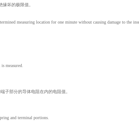
绝缘坏的极限值。
determined measuring location for one minute without causing damage to the insu
h is measured.
和端子部分的导体电阻在内的电阻值。
spring and terminal portions.