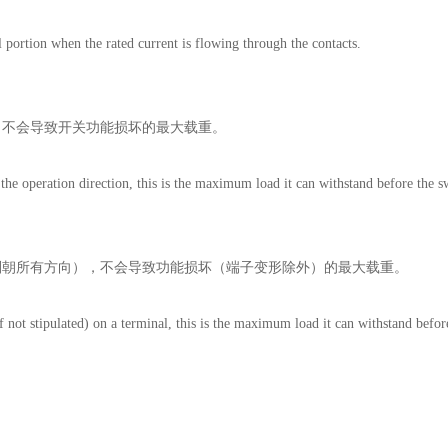
 portion when the rated current is flowing through the contacts.
，不会导致开关功能损坏的最大载重。
 the operation direction, this is the maximum load it can withstand before the sw
则朝所有方向），不会导致功能损坏（端子变形除外）的最大载重。
if not stipulated) on a terminal, this is the maximum load it can withstand befor