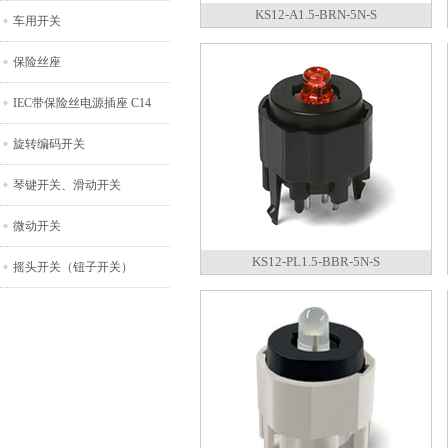
KS12-A1.5-BRN-5N-S
车用开关
保险丝座
IEC带保险丝电源插座 C14
旋转编码开关
琴键开关、滑动开关
微动开关
KS12-PL1.5-BBR-5N-S
摇头开关（钮子开关）