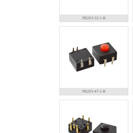
PB203-32-1-R
PB203-47-1-R