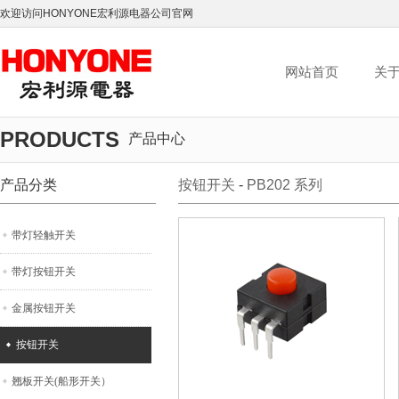
欢迎访问HONYONE宏利源电器公司官网
网站首页
关
PRODUCTS
产品中心
产品分类
按钮开关
-
PB202 系列
带灯轻触开关
带灯按钮开关
金属按钮开关
按钮开关
翘板开关(船形开关）