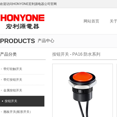
欢迎访问HONYONE宏利源电器公司官网
网站首页
关
PRODUCTS
产品中心
产品分类
按钮开关
-
PA16 防水系列
带灯轻触开关
带灯按钮开关
金属按钮开关
按钮开关
翘板开关(船形开关）