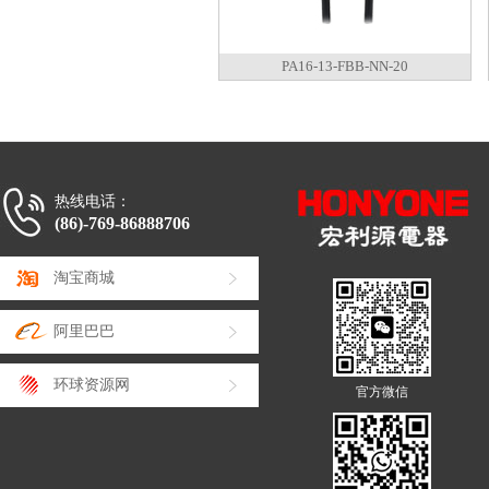
PA16-13-FBB-NN-20
热线电话：
(86)-769-86888706
淘宝商城
阿里巴巴
环球资源网
官方微信